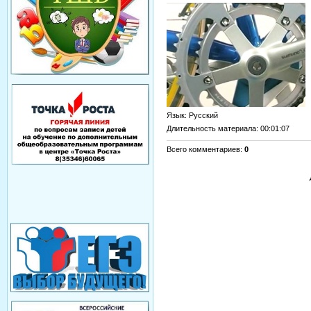
Язык
: Русский
Длительность материала
: 00:01:07
Всего комментариев
:
0