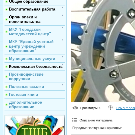
Общее образование
Воспитательная работа
Орган опеки и
попечительства
МКУ "Городской
методический центр"
МКУ "Единый учетный
центр учреждений
образования"
Муниципальные услуги
Комплексная безопасность
Противодействие
коррупции
Полезные ссылки
Гостевая книга
Дополнительное
образование
Просмотры
: 0
Ремонт вел
Описание материала
:
Передние звездочки и кривошип.