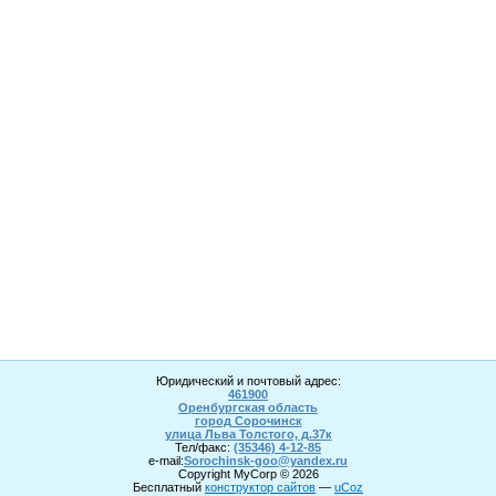
Юридический и почтовый адрес:
461900
Оренбургская область
город Сорочинск
улица Льва Толстого, д.37к
Тел/факс:
(35346) 4-1
2
-85
e-mail:
Sorochinsk
-goo@yandex.ru
Copyright MyCorp © 2026
Бесплатный
конструктор сайтов
—
uCoz