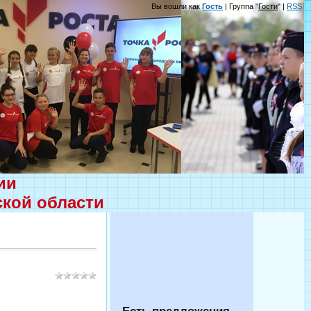
Вы вошли как
Гость
| Группа "
Гости
" |
RSS
ции
ской области