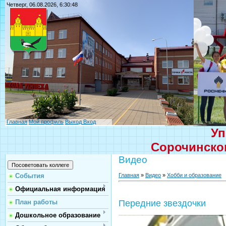
Четверг, 06.08.2026, 6:30:48
Главная
Мой профиль
Выход
Вход
Уп
Сорочинског
Видео
Главная
»
Видео
»
Хобби и образование
События
Официальная информация
План работы
Передние звездочки
Дошкольное образование