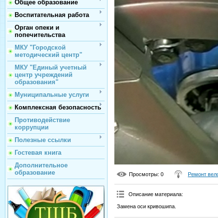
Общее образование
Воспитательная работа
Орган опеки и
попечительства
МКУ "Городской
методический центр"
МКУ "Единый учетный
центр учреждений
образования"
Муниципальные услуги
Комплексная безопасность
Противодействие
коррупции
Полезные ссылки
Гостевая книга
Дополнительное
образование
Просмотры
: 0
Ремонт вел
Описание материала
:
Замена оси кривошипа.