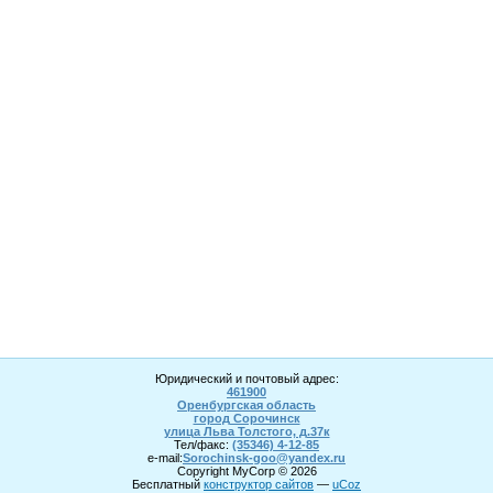
Юридический и почтовый адрес:
461900
Оренбургская область
город Сорочинск
улица Льва Толстого, д.37к
Тел/факс:
(35346) 4-1
2
-85
e-mail:
Sorochinsk
-goo@yandex.ru
Copyright MyCorp © 2026
Бесплатный
конструктор сайтов
—
uCoz