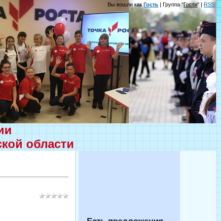
Вы вошли как
Гость
| Группа "
Гости
" |
RSS
ции
ской области