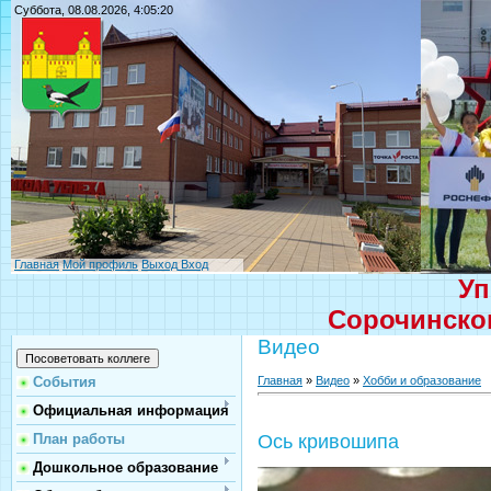
Суббота, 08.08.2026, 4:05:20
Главная
Мой профиль
Выход
Вход
Уп
Сорочинског
Видео
Главная
»
Видео
»
Хобби и образование
События
Официальная информация
План работы
Ось кривошипа
Дошкольное образование