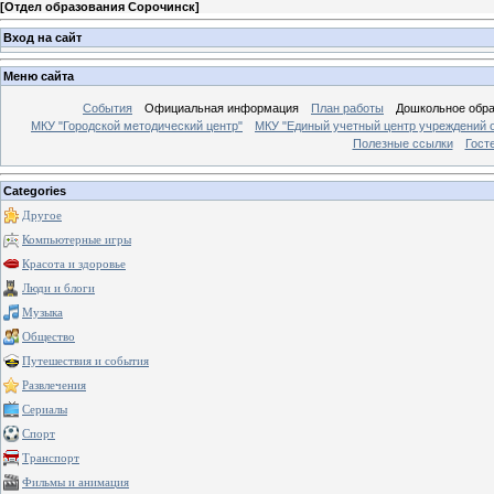
[
Отдел образования Сорочинск
]
Вход на сайт
Меню сайта
События
Официальная информация
План работы
Дошкольное обр
МКУ "Городской методический центр"
МКУ "Единый учетный центр учреждений 
Полезные ссылки
Гост
Categories
Другое
Компьютерные игры
Красота и здоровье
Люди и блоги
Музыка
Общество
Путешествия и события
Развлечения
Сериалы
Спорт
Транспорт
Фильмы и анимация