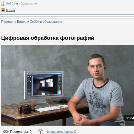
Хобби и образование
Юмор
Главная
»
Видео
»
Хобби и образование
Цифровая обработка фотографий
00:04
Просмотры
: 0
Фотошкола Lumix G