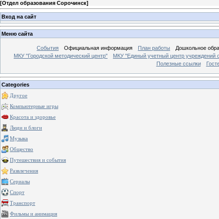
[
Отдел образования Сорочинск
]
Вход на сайт
Меню сайта
События
Официальная информация
План работы
Дошкольное обр
МКУ "Городской методический центр"
МКУ "Единый учетный центр учреждений 
Полезные ссылки
Гост
Categories
Другое
Компьютерные игры
Красота и здоровье
Люди и блоги
Музыка
Общество
Путешествия и события
Развлечения
Сериалы
Спорт
Транспорт
Фильмы и анимация