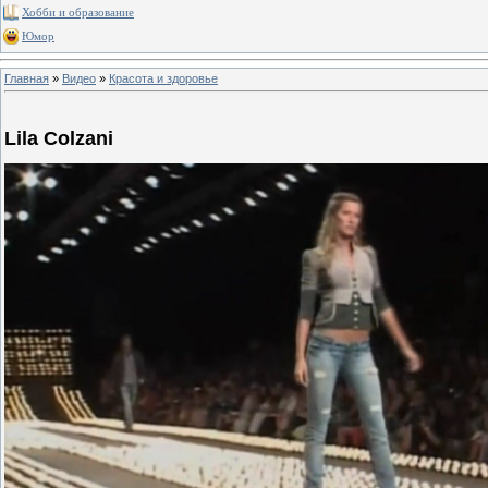
Хобби и образование
Юмор
Главная
»
Видео
»
Красота и здоровье
Lila Colzani