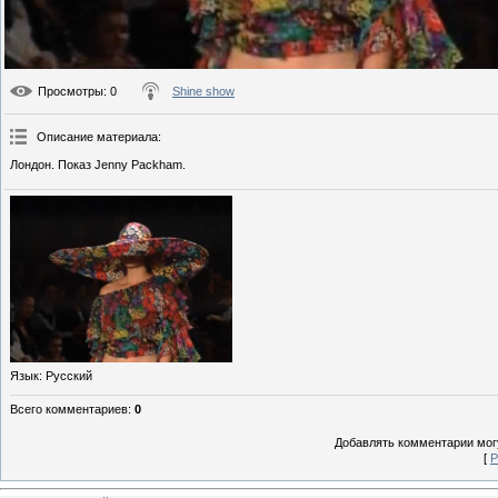
Просмотры
: 0
Shine show
Описание материала
:
Лондон. Показ Jenny Packham.
Язык
: Русский
Всего комментариев
:
0
Добавлять комментарии могу
[
Р