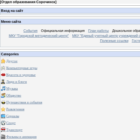
[
Отдел образования Сорочинск
]
Вход на сайт
Меню сайта
События
Официальная информация
План работы
Дошкольное обр
МКУ "Городской методический центр"
МКУ "Единый учетный центр учреждений 
Полезные ссылки
Гост
Categories
Другое
Компьютерные игры
Красота и здоровье
Люди и блоги
Музыка
Общество
Путешествия и события
Развлечения
Сериалы
Спорт
Транспорт
Фильмы и анимация