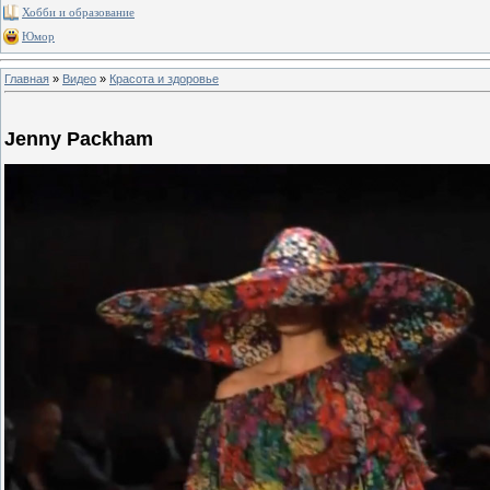
Хобби и образование
Юмор
Главная
»
Видео
»
Красота и здоровье
Jenny Packham