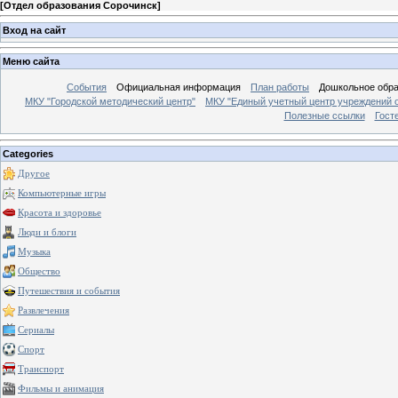
[
Отдел образования Сорочинск
]
Вход на сайт
Меню сайта
События
Официальная информация
План работы
Дошкольное обр
МКУ "Городской методический центр"
МКУ "Единый учетный центр учреждений 
Полезные ссылки
Гост
Categories
Другое
Компьютерные игры
Красота и здоровье
Люди и блоги
Музыка
Общество
Путешествия и события
Развлечения
Сериалы
Спорт
Транспорт
Фильмы и анимация