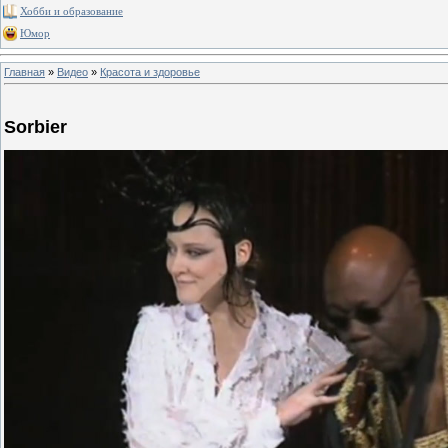
Хобби и образование
Юмор
Главная
»
Видео
»
Красота и здоровье
Sorbier