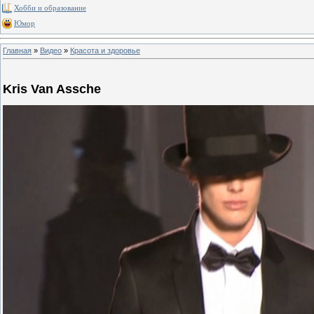
Хобби и образование
Юмор
Главная
»
Видео
»
Красота и здоровье
Kris Van Assche