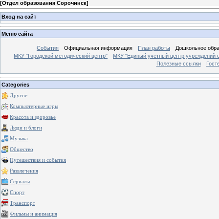
[
Отдел образования Сорочинск
]
Вход на сайт
Меню сайта
События
Официальная информация
План работы
Дошкольное обр
МКУ "Городской методический центр"
МКУ "Единый учетный центр учреждений 
Полезные ссылки
Гост
Categories
Другое
Компьютерные игры
Красота и здоровье
Люди и блоги
Музыка
Общество
Путешествия и события
Развлечения
Сериалы
Спорт
Транспорт
Фильмы и анимация