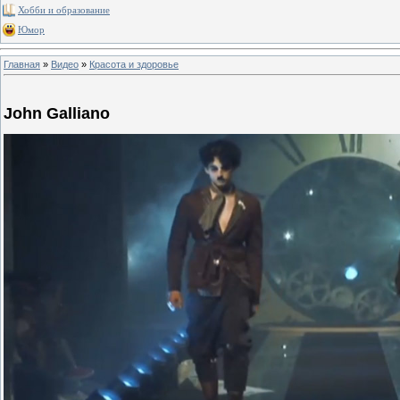
Хобби и образование
Юмор
Главная
»
Видео
»
Красота и здоровье
John Galliano