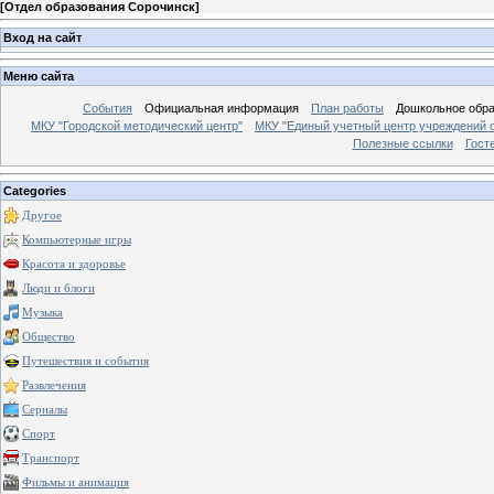
[
Отдел образования Сорочинск
]
Вход на сайт
Меню сайта
События
Официальная информация
План работы
Дошкольное обр
МКУ "Городской методический центр"
МКУ "Единый учетный центр учреждений 
Полезные ссылки
Гост
Categories
Другое
Компьютерные игры
Красота и здоровье
Люди и блоги
Музыка
Общество
Путешествия и события
Развлечения
Сериалы
Спорт
Транспорт
Фильмы и анимация