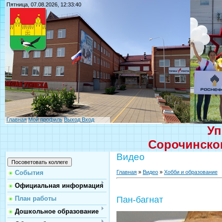
Пятница, 07.08.2026, 12:33:40
Главная
Мой профиль
Выход
Вход
Уп
Сорочинског
Видео
Главная
»
Видео
»
Хобби и образование
События
Официальная информация
План работы
Пан-багнат
Дошкольное образование