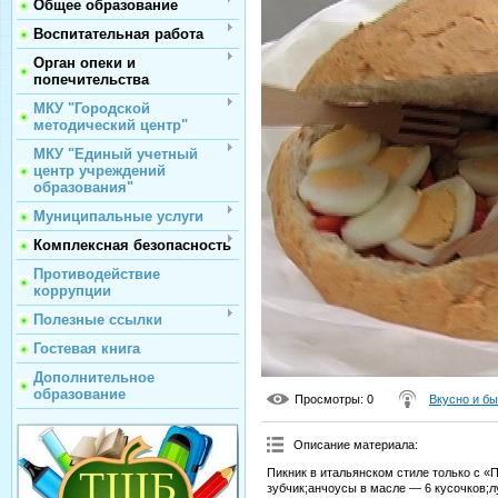
Общее образование
Воспитательная работа
Орган опеки и
попечительства
МКУ "Городской
методический центр"
МКУ "Единый учетный
центр учреждений
образования"
Муниципальные услуги
Комплексная безопасность
Противодействие
коррупции
Полезные ссылки
Гостевая книга
Дополнительное
образование
Просмотры
: 0
Вкусно и б
Описание материала
:
Пикник в итальянском стиле только с «
зубчик;анчоусы в масле — 6 кусочков;л