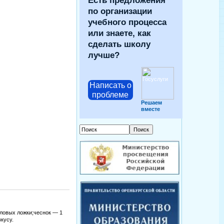
Есть предложения
по организации
учебного процесса
или знаете, как
сделать школу
лучше?
Написать о
проблеме
Решаем
вместе
оловых ложки;чеснок — 1
кусу.