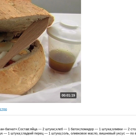
00:01:19
ыстро
Пан-багнат».Состав:яйца — 2 штуки;хлеб — 1 батон;помидор — 1 штука;оливки — 2 ст
ук — 1 штука;сладкий перец — 1 штука;соль, оливковое масло, вишневый уксус — по в