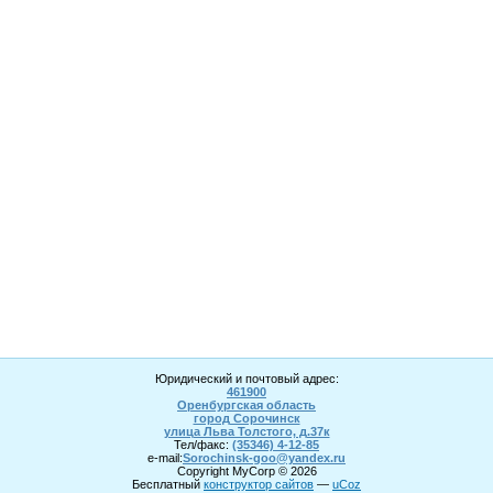
Юридический и почтовый адрес:
461900
Оренбургская область
город Сорочинск
улица Льва Толстого, д.37к
Тел/факс:
(35346) 4-1
2
-85
e-mail:
Sorochinsk
-goo@yandex.ru
Copyright MyCorp © 2026
Бесплатный
конструктор сайтов
—
uCoz