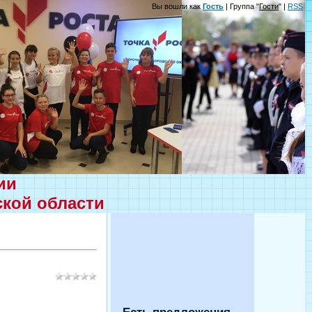
Вы вошли как
Гость
| Группа "
Гости
" |
RSS
ции
ской области