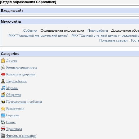
[
Отдел образования Сорочинск
]
Вход на сайт
Меню сайта
События
Официальная информация
План работы
Дошкольное обр
МКУ "Городской методический центр"
МКУ "Единый учетный центр учреждений 
Полезные ссылки
Гост
Categories
Другое
Компьютерные игры
Красота и здоровье
Люди и блоги
Музыка
Общество
Путешествия и события
Развлечения
Сериалы
Спорт
Транспорт
Фильмы и анимация