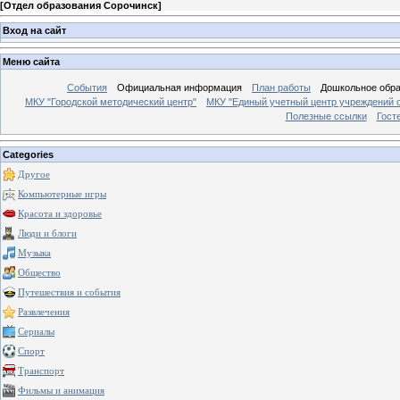
[
Отдел образования Сорочинск
]
Вход на сайт
Меню сайта
События
Официальная информация
План работы
Дошкольное обр
МКУ "Городской методический центр"
МКУ "Единый учетный центр учреждений 
Полезные ссылки
Гост
Categories
Другое
Компьютерные игры
Красота и здоровье
Люди и блоги
Музыка
Общество
Путешествия и события
Развлечения
Сериалы
Спорт
Транспорт
Фильмы и анимация