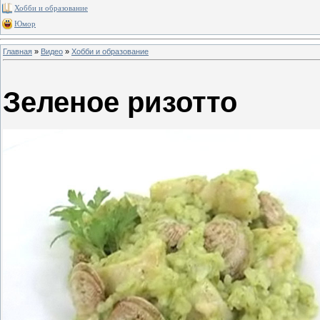
Хобби и образование
Юмор
Главная
»
Видео
»
Хобби и образование
Зеленое ризотто