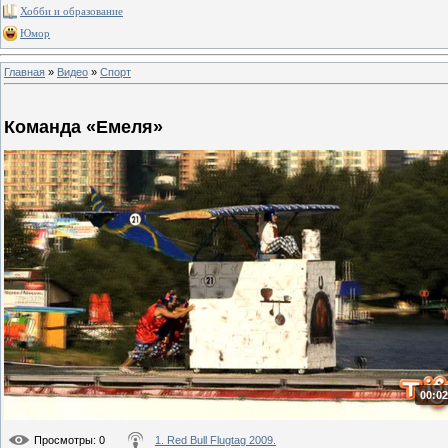
Хобби и образование
Юмор
Главная
»
Видео
»
Спорт
Команда «Емеля»
00:02
Просмотры
: 0
1. Red Bull Flugtag 2009.