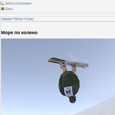
Хобби и образование
Юмор
Главная
»
Видео
»
Спорт
Море по колено