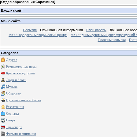
[
Отдел образования Сорочинск
]
Вход на сайт
Меню сайта
События
Официальная информация
План работы
Дошкольное обр
МКУ "Городской методический центр"
МКУ "Единый учетный центр учреждений 
Полезные ссылки
Гост
Categories
Другое
Компьютерные игры
Красота и здоровье
Люди и блоги
Музыка
Общество
Путешествия и события
Развлечения
Сериалы
Спорт
Транспорт
Фильмы и анимация