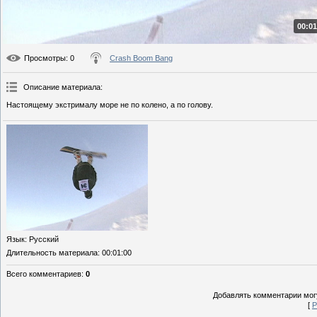
00:01
Просмотры
: 0
Crash Boom Bang
Описание материала
:
Настоящему экстрималу море не по колено, а по голову.
Язык
: Русский
Длительность материала
: 00:01:00
Всего комментариев
:
0
Добавлять комментарии могу
[
Р