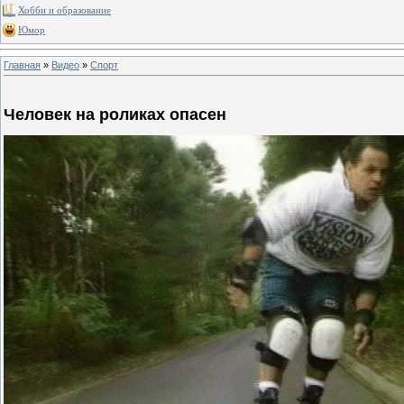
Хобби и образование
Юмор
Главная
»
Видео
»
Спорт
Человек на роликах опасен