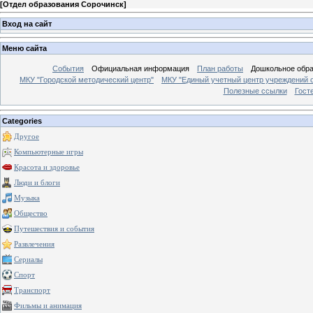
[
Отдел образования Сорочинск
]
Вход на сайт
Меню сайта
События
Официальная информация
План работы
Дошкольное обр
МКУ "Городской методический центр"
МКУ "Единый учетный центр учреждений 
Полезные ссылки
Гост
Categories
Другое
Компьютерные игры
Красота и здоровье
Люди и блоги
Музыка
Общество
Путешествия и события
Развлечения
Сериалы
Спорт
Транспорт
Фильмы и анимация