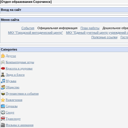
[
Отдел образования Сорочинск
]
Вход на сайт
Меню сайта
События
Официальная информация
План работы
Дошкольное обр
МКУ "Городской методический центр"
МКУ "Единый учетный центр учреждений 
Полезные ссылки
Гост
Categories
Другое
Компьютерные игры
Красота и здоровье
Люди и блоги
Музыка
Общество
Путешествия и события
Развлечения
Сериалы
Спорт
Транспорт
Фильмы и анимация