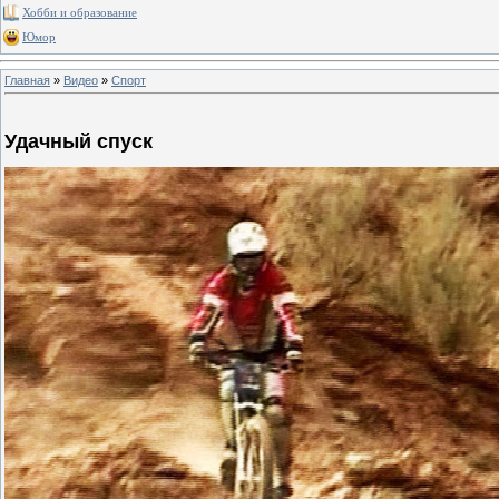
Хобби и образование
Юмор
Главная
»
Видео
»
Спорт
Удачный спуск