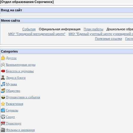
[
Отдел образования Сорочинск
]
Вход на сайт
Меню сайта
События
Официальная информация
План работы
Дошкольное обр
МКУ "Городской методический центр"
МКУ "Единый учетный центр учреждений 
Полезные ссылки
Гост
Categories
Другое
Компьютерные игры
Красота и здоровье
Люди и блоги
Музыка
Общество
Путешествия и события
Развлечения
Сериалы
Спорт
Транспорт
Фильмы и анимация