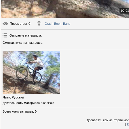
00:01
Просмотры
: 0
Crash Boom Bang
Описание материала
:
Смотри, куда ты прыгаешь.
Язык
: Русский
Длительность материала
: 00:01:00
Всего комментариев
:
0
Добавлять комментарии могу
[
Р