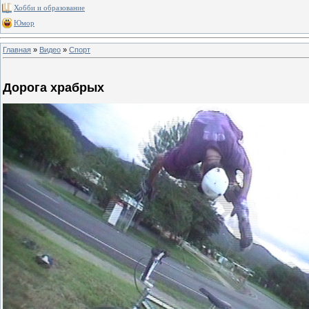
Хобби и образование
Юмор
Главная
»
Видео
»
Спорт
Дорога храбрых