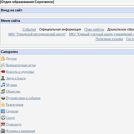
[
Отдел образования Сорочинск
]
Вход на сайт
Меню сайта
События
Официальная информация
План работы
Дошкольное обр
МКУ "Городской методический центр"
МКУ "Единый учетный центр учреждений 
Полезные ссылки
Гост
Categories
Другое
Компьютерные игры
Красота и здоровье
Люди и блоги
Музыка
Общество
Путешествия и события
Развлечения
Сериалы
Спорт
Транспорт
Фильмы и анимация