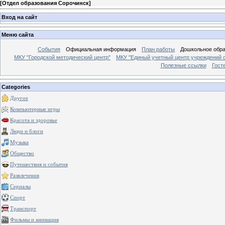
[
Отдел образования Сорочинск
]
Вход на сайт
Меню сайта
События
Официальная информация
План работы
Дошкольное обр
МКУ "Городской методический центр"
МКУ "Единый учетный центр учреждений 
Полезные ссылки
Гост
Categories
Другое
Компьютерные игры
Красота и здоровье
Люди и блоги
Музыка
Общество
Путешествия и события
Развлечения
Сериалы
Спорт
Транспорт
Фильмы и анимация