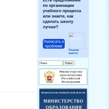
Есть предложения
по организации
учебного процесса
или знаете, как
сделать школу
лучше?
Написать о
проблеме
Решаем
вместе