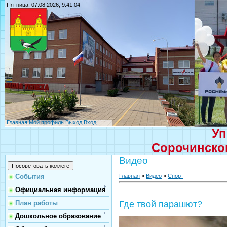
Пятница, 07.08.2026, 9:41:04
Главная
Мой профиль
Выход
Вход
Уп
Сорочинског
Видео
Главная
»
Видео
»
Спорт
События
Официальная информация
План работы
Где твой парашют?
Дошкольное образование