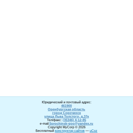
Юридический и почтовый адрес:
461900
Оренбургская область
город Сорочинск
улица Льва Толстого, д.37к
Тел/факс:
(35346) 4-1
2
-85
e-mail:
Sorochinsk
-goo@yandex.ru
Copyright MyCorp © 2026
Бесплатный
конструктор сайтов
—
uCoz