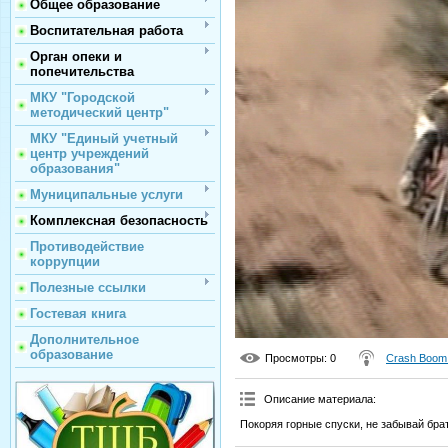
Общее образование
Воспитательная работа
Орган опеки и
попечительства
МКУ "Городской
методический центр"
МКУ "Единый учетный
центр учреждений
образования"
Муниципальные услуги
Комплексная безопасность
Противодействие
коррупции
Полезные ссылки
Гостевая книга
Дополнительное
образование
Просмотры
: 0
Crash Boom
Описание материала
:
Покоряя горные спуски, не забывай бра