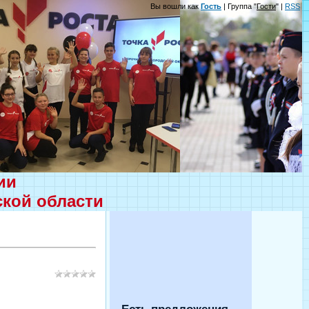
Вы вошли как
Гость
| Группа "
Гости
" |
RSS
ции
ской области