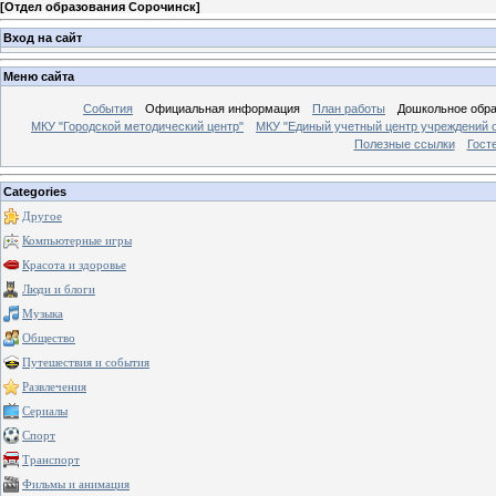
[
Отдел образования Сорочинск
]
Вход на сайт
Меню сайта
События
Официальная информация
План работы
Дошкольное обр
МКУ "Городской методический центр"
МКУ "Единый учетный центр учреждений 
Полезные ссылки
Гост
Categories
Другое
Компьютерные игры
Красота и здоровье
Люди и блоги
Музыка
Общество
Путешествия и события
Развлечения
Сериалы
Спорт
Транспорт
Фильмы и анимация