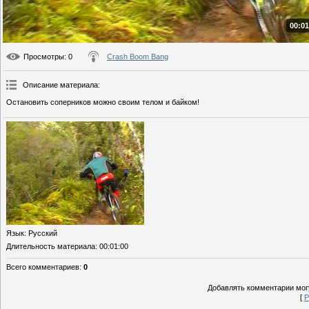
00:01
Просмотры
: 0
Crash Boom Bang
Описание материала
:
Остановить соперников можно своим телом и байком!
Язык
: Русский
Длительность материала
: 00:01:00
Всего комментариев
:
0
Добавлять комментарии могу
[
Р