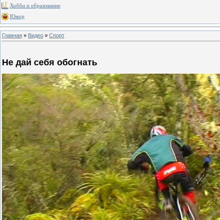
Хобби и образование
Юмор
Главная
»
Видео
»
Спорт
Не дай себя обогнать