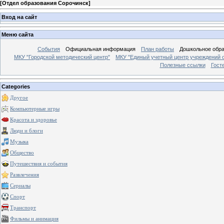
[
Отдел образования Сорочинск
]
Вход на сайт
Меню сайта
События
Официальная информация
План работы
Дошкольное обр
МКУ "Городской методический центр"
МКУ "Единый учетный центр учреждений 
Полезные ссылки
Гост
Categories
Другое
Компьютерные игры
Красота и здоровье
Люди и блоги
Музыка
Общество
Путешествия и события
Развлечения
Сериалы
Спорт
Транспорт
Фильмы и анимация