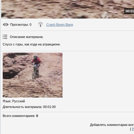
00:01
Просмотры
: 0
Crash Boom Bang
Описание материала
:
Спуск с горы, как езда на атракционе.
Язык
: Русский
Длительность материала
: 00:01:00
Всего комментариев
:
0
Добавлять комментарии могу
[
Р