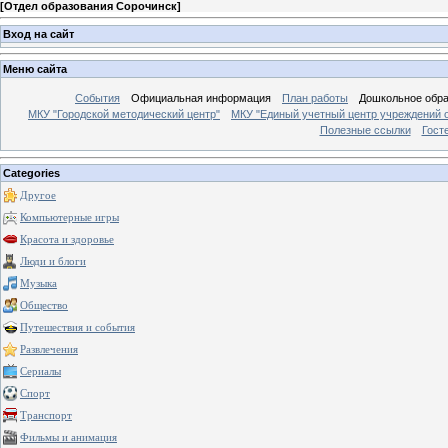
[
Отдел образования Сорочинск
]
Вход на сайт
Меню сайта
События
Официальная информация
План работы
Дошкольное обр
МКУ "Городской методический центр"
МКУ "Единый учетный центр учреждений 
Полезные ссылки
Гост
Categories
Другое
Компьютерные игры
Красота и здоровье
Люди и блоги
Музыка
Общество
Путешествия и события
Развлечения
Сериалы
Спорт
Транспорт
Фильмы и анимация