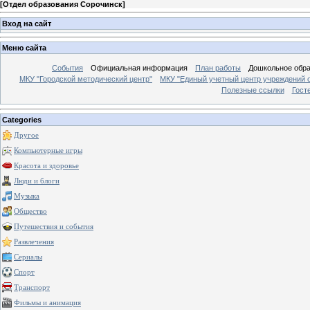
[
Отдел образования Сорочинск
]
Вход на сайт
Меню сайта
События
Официальная информация
План работы
Дошкольное обр
МКУ "Городской методический центр"
МКУ "Единый учетный центр учреждений 
Полезные ссылки
Гост
Categories
Другое
Компьютерные игры
Красота и здоровье
Люди и блоги
Музыка
Общество
Путешествия и события
Развлечения
Сериалы
Спорт
Транспорт
Фильмы и анимация