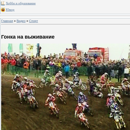
Хобби и образование
Юмор
Главная
»
Видео
»
Спорт
Гонка на выживание