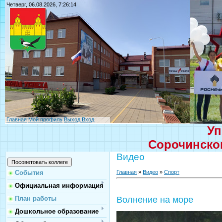
Четверг, 06.08.2026, 7:26:14
Главная
Мой профиль
Выход
Вход
Уп
Сорочинског
Видео
Главная
»
Видео
»
Спорт
События
Официальная информация
План работы
Волнение на море
Дошкольное образование