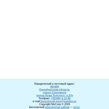
Юридический и почтовый адрес:
461900
Оренбургская область
город Сорочинск
улица Льва Толстого, д.37к
Тел/факс:
(35346) 4-1
2
-85
e-mail:
Sorochinsk
-goo@yandex.ru
Copyright MyCorp © 2026
Бесплатный
конструктор сайтов
—
uCoz