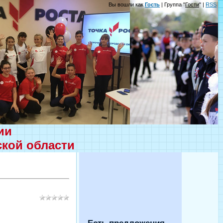
Вы вошли как
Гость
| Группа "
Гости
" |
RSS
ции
ской области