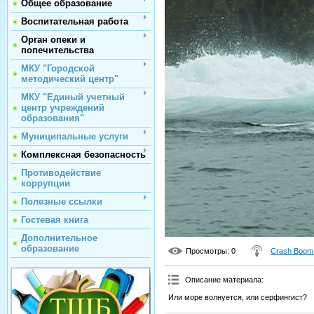
Общее образование
Воспитательная работа
Орган опеки и
попечительства
МКУ "Городской
методический центр"
МКУ "Единый учетный
центр учреждений
образования"
Муниципальные услуги
Комплексная безопасность
Противодействие
коррупции
Полезные ссылки
Гостевая книга
Дополнительное
образование
Просмотры
: 0
Crash Boom
Описание материала
:
Или море волнуется, или серфингист?