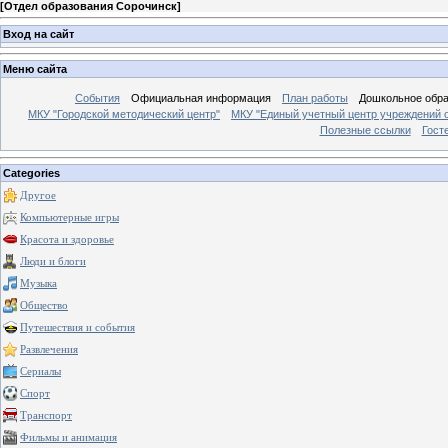
[
Отдел образования Сорочинск
]
Вход на сайт
Меню сайта
События
Официальная информация
План работы
Дошкольное обр
МКУ "Городской методический центр"
МКУ "Единый учетный центр учреждений 
Полезные ссылки
Гост
Categories
Другое
Компьютерные игры
Красота и здоровье
Люди и блоги
Музыка
Общество
Путешествия и события
Развлечения
Сериалы
Спорт
Транспорт
Фильмы и анимация