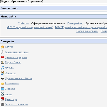
[
Отдел образования Сорочинск
]
Вход на сайт
Меню сайта
События
Официальная информация
План работы
Дошкольное обр
МКУ "Городской методический центр"
МКУ "Единый учетный центр учреждений 
Полезные ссылки
Гост
Categories
Другое
Компьютерные игры
Красота и здоровье
Люди и блоги
Музыка
Общество
Путешествия и события
Развлечения
Сериалы
Спорт
Транспорт
Фильмы и анимация