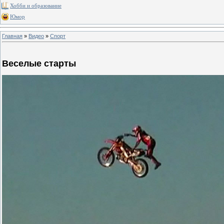
Хобби и образование
Юмор
Главная
»
Видео
»
Спорт
Веселые старты