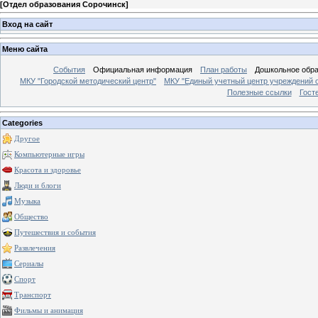
[
Отдел образования Сорочинск
]
Вход на сайт
Меню сайта
События
Официальная информация
План работы
Дошкольное обр
МКУ "Городской методический центр"
МКУ "Единый учетный центр учреждений 
Полезные ссылки
Гост
Categories
Другое
Компьютерные игры
Красота и здоровье
Люди и блоги
Музыка
Общество
Путешествия и события
Развлечения
Сериалы
Спорт
Транспорт
Фильмы и анимация