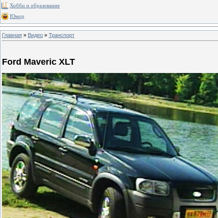
Хобби и образование
Юмор
Главная
»
Видео
»
Транспорт
Ford Maveric XLT