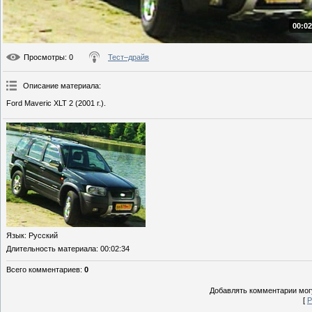
00:02
Просмотры
: 0
Тест–драйв
Описание материала
:
Ford Maveric XLT 2 (2001 г.).
Язык
: Русский
Длительность материала
: 00:02:34
Всего комментариев
:
0
Добавлять комментарии могу
[
Р