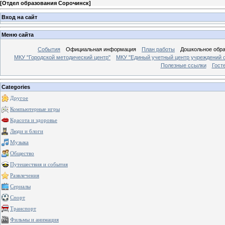
[
Отдел образования Сорочинск
]
Вход на сайт
Меню сайта
События
Официальная информация
План работы
Дошкольное обр
МКУ "Городской методический центр"
МКУ "Единый учетный центр учреждений 
Полезные ссылки
Гост
Categories
Другое
Компьютерные игры
Красота и здоровье
Люди и блоги
Музыка
Общество
Путешествия и события
Развлечения
Сериалы
Спорт
Транспорт
Фильмы и анимация