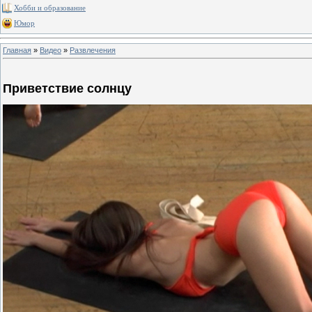
Хобби и образование
Юмор
Главная
»
Видео
»
Развлечения
Приветствие солнцу