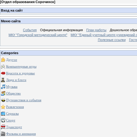
[
Отдел образования Сорочинск
]
Вход на сайт
Меню сайта
События
Официальная информация
План работы
Дошкольное обр
МКУ "Городской методический центр"
МКУ "Единый учетный центр учреждений 
Полезные ссылки
Гост
Categories
Другое
Компьютерные игры
Красота и здоровье
Люди и блоги
Музыка
Общество
Путешествия и события
Развлечения
Сериалы
Спорт
Транспорт
Фильмы и анимация