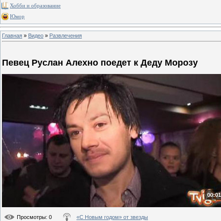
Хобби и образование
Юмор
Главная
»
Видео
»
Развлечения
Певец Руслан Алехно поедет к Деду Морозу
00:01
Просмотры
: 0
«С Новым годом» от звезды