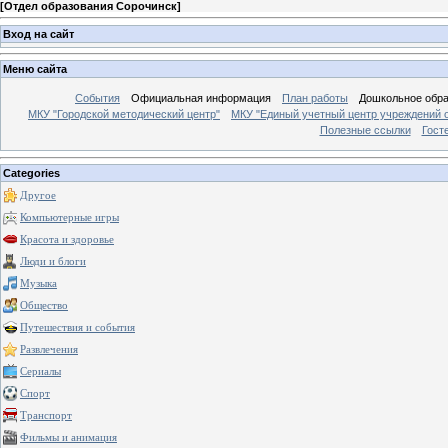
[
Отдел образования Сорочинск
]
Вход на сайт
Меню сайта
События
Официальная информация
План работы
Дошкольное обр
МКУ "Городской методический центр"
МКУ "Единый учетный центр учреждений 
Полезные ссылки
Гост
Categories
Другое
Компьютерные игры
Красота и здоровье
Люди и блоги
Музыка
Общество
Путешествия и события
Развлечения
Сериалы
Спорт
Транспорт
Фильмы и анимация