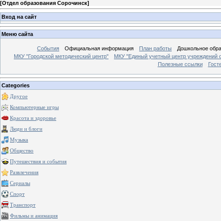
[
Отдел образования Сорочинск
]
Вход на сайт
Меню сайта
События
Официальная информация
План работы
Дошкольное обр
МКУ "Городской методический центр"
МКУ "Единый учетный центр учреждений 
Полезные ссылки
Гост
Categories
Другое
Компьютерные игры
Красота и здоровье
Люди и блоги
Музыка
Общество
Путешествия и события
Развлечения
Сериалы
Спорт
Транспорт
Фильмы и анимация