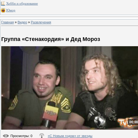
Хобби и образование
Юмор
Главная
»
Видео
»
Развлечения
Группа «Стенакордия» и Дед Мороз
00:00
Просмотры
: 0
«С Новым годом» от звезды