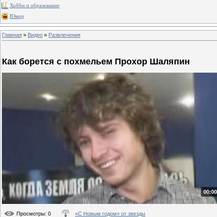
Хобби и образование
Юмор
Главная
»
Видео
»
Развлечения
Как борется с похмельем Прохор Шаляпин
00:00
Просмотры
: 0
«С Новым годом» от звезды