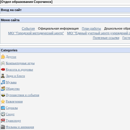
[
Отдел образования Сорочинск
]
Вход на сайт
Меню сайта
События
Официальная информация
План работы
Дошкольное обр
МКУ "Городской методический центр"
МКУ "Единый учетный центр учреждений 
Полезные ссылки
Гост
Categories
Другое
Компьютерные игры
Красота и здоровье
Люди и блоги
Музыка
Общество
Путешествия и события
Развлечения
Сериалы
Спорт
Транспорт
Фильмы и анимация