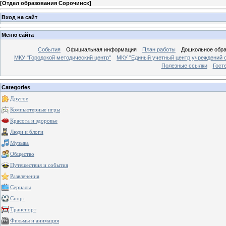
[
Отдел образования Сорочинск
]
Вход на сайт
Меню сайта
События
Официальная информация
План работы
Дошкольное обр
МКУ "Городской методический центр"
МКУ "Единый учетный центр учреждений 
Полезные ссылки
Гост
Categories
Другое
Компьютерные игры
Красота и здоровье
Люди и блоги
Музыка
Общество
Путешествия и события
Развлечения
Сериалы
Спорт
Транспорт
Фильмы и анимация