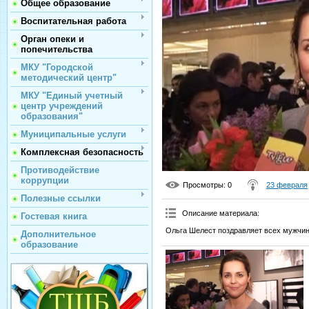
Общее образование
Воспитательная работа
Орган опеки и
попечительства
МКУ "Городской
методический центр"
МКУ "Единый учетный
центр учреждений
образования"
Муниципальные услуги
Комплексная безопасность
Противодействие
коррупции
Просмотры
: 0
23 февраля
Полезные ссылки
Описание материала
:
Гостевая книга
Ольга Шелест поздравляет всех мужчин
Дополнительное
образование