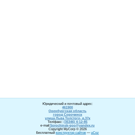
Юридический и почтовый адрес:
461900
Оренбургская область
город Сорочинск
улица Льва Толстого, д.37к
Тел/факс:
(35346) 4-1
2
-85
e-mail:
Sorochinsk
-goo@yandex.ru
Copyright MyCorp © 2026
Бесплатный
конструктор сайтов
—
uCoz