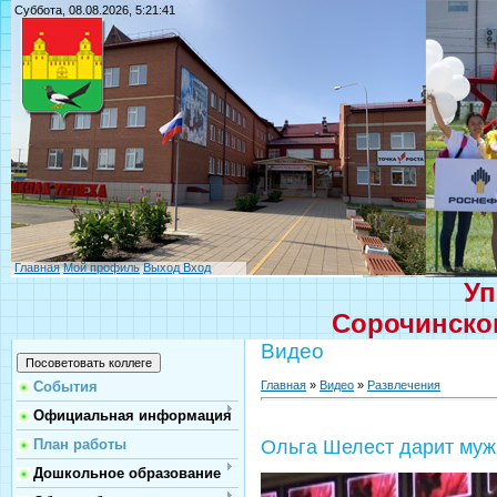
Суббота, 08.08.2026, 5:21:41
Главная
Мой профиль
Выход
Вход
Уп
Сорочинског
Видео
Главная
»
Видео
»
Развлечения
События
Официальная информация
План работы
Ольга Шелест дарит муж
Дошкольное образование