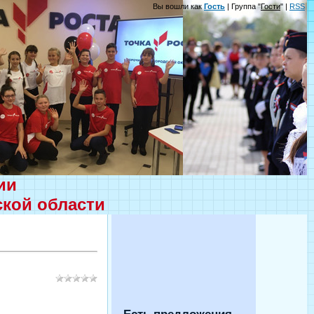
Вы вошли как
Гость
| Группа "
Гости
" |
RSS
ции
ской области