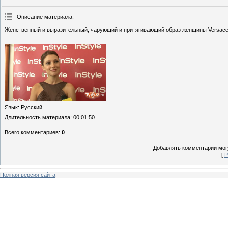
Описание материала
:
Женственный и выразительный, чарующий и притягивающий образ женщины Versace
Язык
: Русский
Длительность материала
: 00:01:50
Всего комментариев
:
0
Добавлять комментарии могу
[
Р
Полная версия сайта