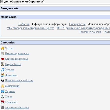
[
Отдел образования Сорочинск
]
Вход на сайт
Меню сайта
События
Официальная информация
План работы
Дошкольное обр
МКУ "Городской методический центр"
МКУ "Единый учетный центр учреждений 
Полезные ссылки
Гост
Categories
Другое
Компьютерные игры
Красота и здоровье
Люди и блоги
Музыка
Общество
Путешествия и события
Развлечения
Сериалы
Спорт
Транспорт
Фильмы и анимация