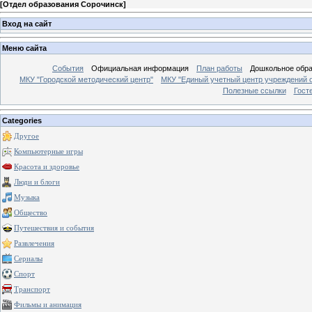
[
Отдел образования Сорочинск
]
Вход на сайт
Меню сайта
События
Официальная информация
План работы
Дошкольное обр
МКУ "Городской методический центр"
МКУ "Единый учетный центр учреждений 
Полезные ссылки
Гост
Categories
Другое
Компьютерные игры
Красота и здоровье
Люди и блоги
Музыка
Общество
Путешествия и события
Развлечения
Сериалы
Спорт
Транспорт
Фильмы и анимация