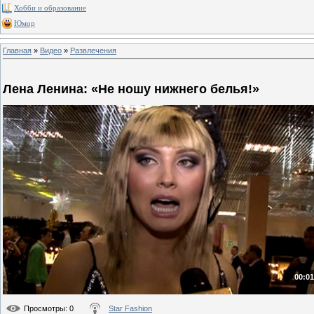
Хобби и образование
Юмор
Главная
»
Видео
»
Развлечения
Лена Ленина: «Не ношу нижнего белья!»
00:01
Просмотры
: 0
Star Fashion