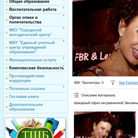
Общее образование
Воспитательная работа
Орган опеки и
попечительства
МКУ "Городской
методический центр"
МКУ "Единый учетный
центр учреждений
образования"
Муниципальные услуги
Комплексная безопасность
Противодействие
коррупции
Просмотры
: 0
Star Fashion
Полезные ссылки
Описание материала
:
Гостевая книга
Шикарный образ несравненной Эвелины
Дополнительное
образование