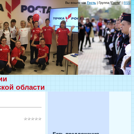
Вы вошли как
Гость
| Группа "
Гости
" |
RSS
ции
ской области