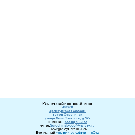
Юридический и почтовый адрес:
461900
Оренбургская область
город Сорочинск
улица Льва Толстого, д.37к
Тел/факс:
(35346) 4-1
2
-85
e-mail:
Sorochinsk
-goo@yandex.ru
Copyright MyCorp © 2026
Бесплатный
конструктор сайтов
—
uCoz