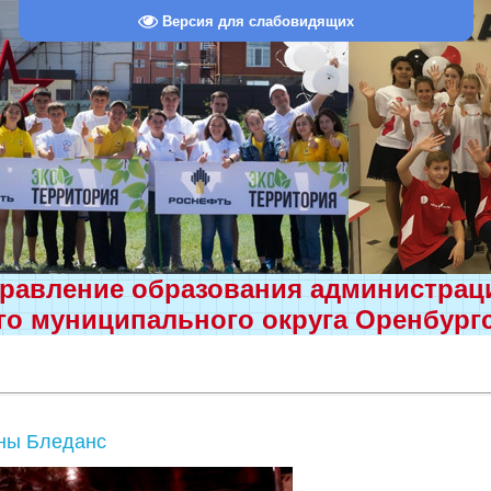
Версия для слабовидящих
равление образования администра
о муниципального округа Оренбург
ины Бледанс