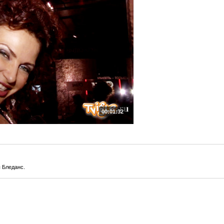
00:01:32
 Бледанс.