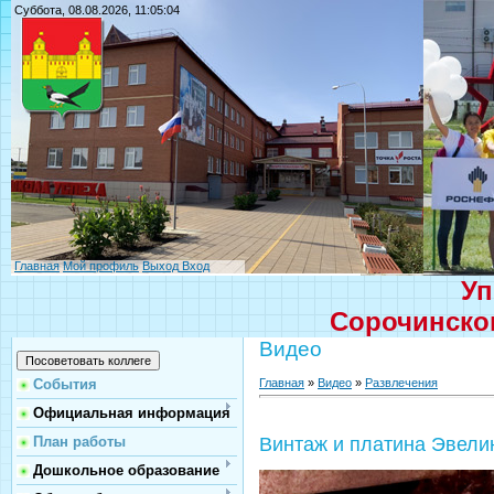
Суббота, 08.08.2026, 11:05:04
Главная
Мой профиль
Выход
Вход
Уп
Сорочинског
Видео
Главная
»
Видео
»
Развлечения
События
Официальная информация
План работы
Винтаж и платина Эвел
Дошкольное образование