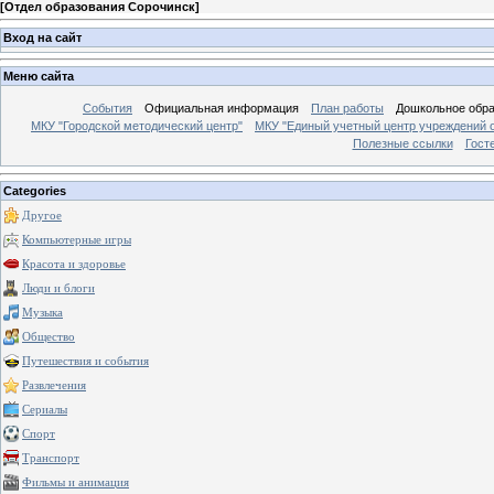
[
Отдел образования Сорочинск
]
Вход на сайт
Меню сайта
События
Официальная информация
План работы
Дошкольное обр
МКУ "Городской методический центр"
МКУ "Единый учетный центр учреждений 
Полезные ссылки
Гост
Categories
Другое
Компьютерные игры
Красота и здоровье
Люди и блоги
Музыка
Общество
Путешествия и события
Развлечения
Сериалы
Спорт
Транспорт
Фильмы и анимация