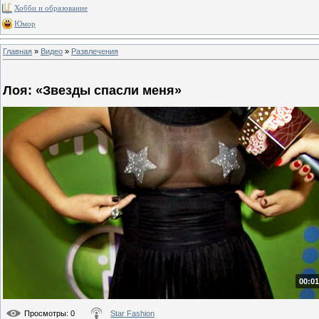
Хобби и образование
Юмор
Главная
»
Видео
»
Развлечения
Лоя: «Звезды спасли меня»
00:01
Просмотры
: 0
Star Fashion