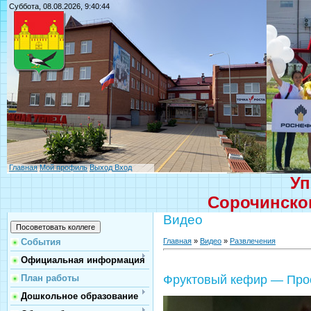
Суббота, 08.08.2026, 9:40:44
Главная
Мой профиль
Выход
Вход
Уп
Сорочинског
Видео
Главная
»
Видео
»
Развлечения
События
Официальная информация
План работы
Фруктовый кефир — Прос
Дошкольное образование