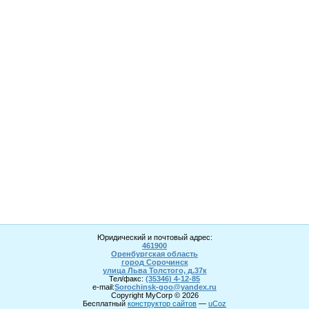
Юридический и почтовый адрес:
461900
Оренбургская область
город Сорочинск
улица Льва Толстого, д.37к
Тел/факс:
(35346) 4-1
2
-85
e-mail:
Sorochinsk
-goo@yandex.ru
Copyright MyCorp © 2026
Бесплатный
конструктор сайтов
—
uCoz