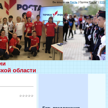
Вы вошли как
Гость
| Группа "
Гости
" |
RSS
ции
ской области