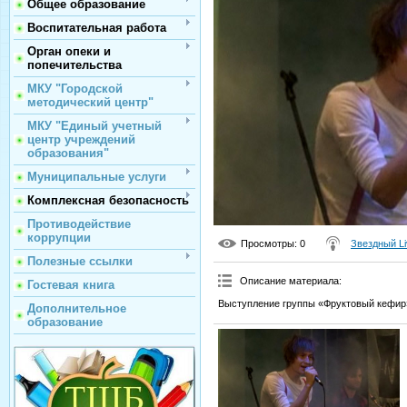
Общее образование
Воспитательная работа
Орган опеки и
попечительства
МКУ "Городской
методический центр"
МКУ "Единый учетный
центр учреждений
образования"
Муниципальные услуги
Комплексная безопасность
Противодействие
коррупции
Просмотры
: 0
Звездный Li
Полезные ссылки
Описание материала
:
Гостевая книга
Выступление группы «Фруктовый кефир»
Дополнительное
образование