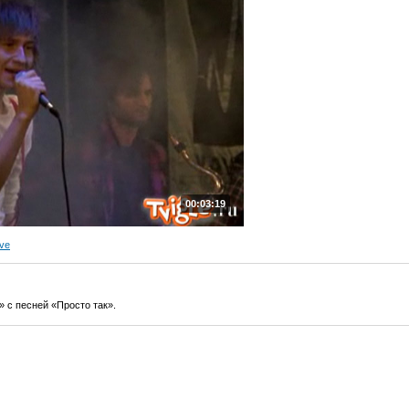
00:03:19
ve
 с песней «Просто так».