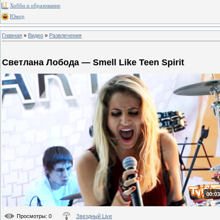
Хобби и образование
Юмор
Главная
»
Видео
»
Развлечения
Светлана Лобода — Smell Like Teen Spirit
00:03
Просмотры
: 0
Звездный Live