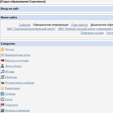
[
Отдел образования Сорочинск
]
Вход на сайт
Меню сайта
События
Официальная информация
План работы
Дошкольное обр
МКУ "Городской методический центр"
МКУ "Единый учетный центр учреждений 
Полезные ссылки
Гост
Categories
Другое
Компьютерные игры
Красота и здоровье
Люди и блоги
Музыка
Общество
Путешествия и события
Развлечения
Сериалы
Спорт
Транспорт
Фильмы и анимация