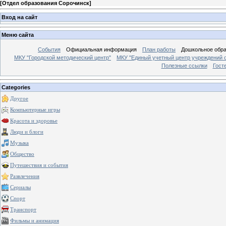
[
Отдел образования Сорочинск
]
Вход на сайт
Меню сайта
События
Официальная информация
План работы
Дошкольное обр
МКУ "Городской методический центр"
МКУ "Единый учетный центр учреждений 
Полезные ссылки
Гост
Categories
Другое
Компьютерные игры
Красота и здоровье
Люди и блоги
Музыка
Общество
Путешествия и события
Развлечения
Сериалы
Спорт
Транспорт
Фильмы и анимация