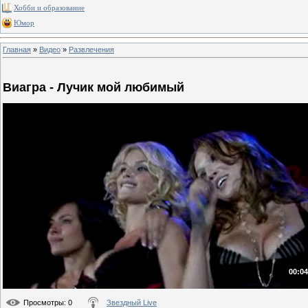
Хобби и образование
Юмор
Главная
»
Видео
»
Развлечения
Виагра - Лучик мой любимый
00:04
Просмотры
: 0
Звездный Live