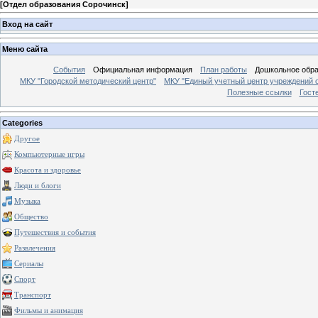
[
Отдел образования Сорочинск
]
Вход на сайт
Меню сайта
События
Официальная информация
План работы
Дошкольное обр
МКУ "Городской методический центр"
МКУ "Единый учетный центр учреждений 
Полезные ссылки
Гост
Categories
Другое
Компьютерные игры
Красота и здоровье
Люди и блоги
Музыка
Общество
Путешествия и события
Развлечения
Сериалы
Спорт
Транспорт
Фильмы и анимация