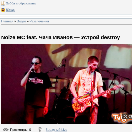
Хобби и образование
Юмор
Главная
»
Видео
»
Развлечения
Noize MC feat. Чача Иванов — Устрой destroy
00:03
Просмотры
: 0
Звездный Live