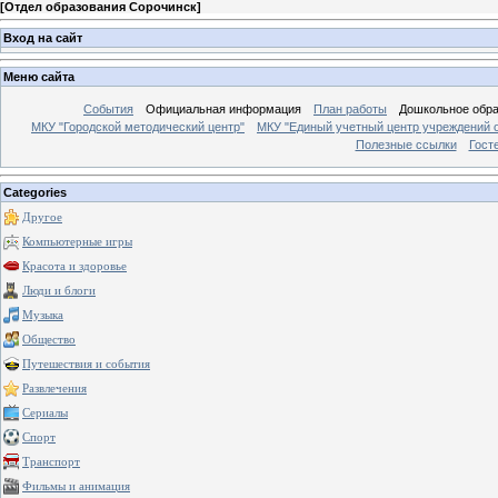
[
Отдел образования Сорочинск
]
Вход на сайт
Меню сайта
События
Официальная информация
План работы
Дошкольное обр
МКУ "Городской методический центр"
МКУ "Единый учетный центр учреждений 
Полезные ссылки
Гост
Categories
Другое
Компьютерные игры
Красота и здоровье
Люди и блоги
Музыка
Общество
Путешествия и события
Развлечения
Сериалы
Спорт
Транспорт
Фильмы и анимация