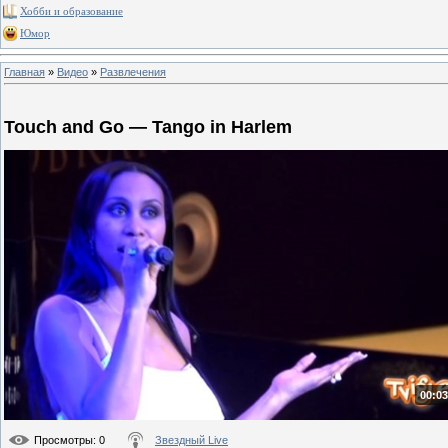
Хобби и образование
Юмор
Главная
»
Видео
»
Развлечения
Touch and Go — Tango in Harlem
00:03
Просмотры
: 0
Звездный Live