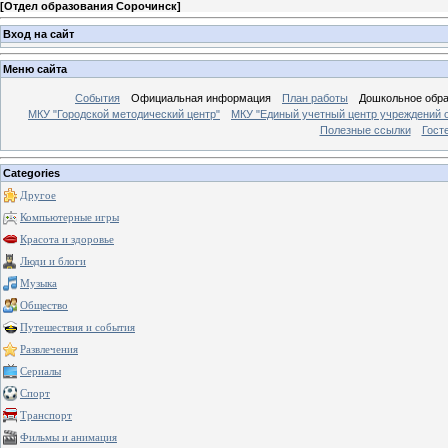
[
Отдел образования Сорочинск
]
Вход на сайт
Меню сайта
События
Официальная информация
План работы
Дошкольное обр
МКУ "Городской методический центр"
МКУ "Единый учетный центр учреждений 
Полезные ссылки
Гост
Categories
Другое
Компьютерные игры
Красота и здоровье
Люди и блоги
Музыка
Общество
Путешествия и события
Развлечения
Сериалы
Спорт
Транспорт
Фильмы и анимация