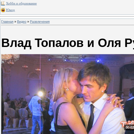
Хобби и образование
Юмор
Главная
»
Видео
»
Развлечения
Влад Топалов и Оля Р
00:02