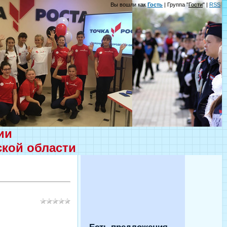
Вы вошли как
Гость
| Группа "
Гости
" |
RSS
ции
ской области