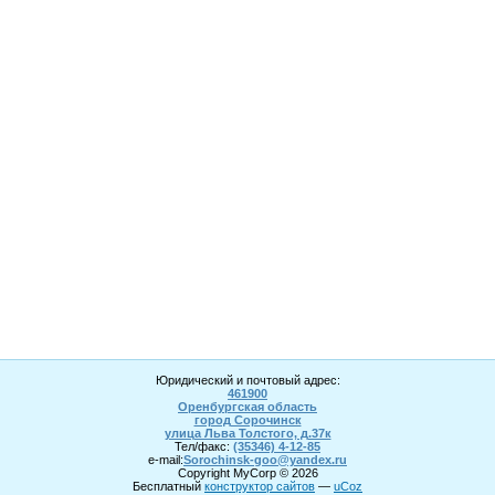
Юридический и почтовый адрес:
461900
Оренбургская область
город Сорочинск
улица Льва Толстого, д.37к
Тел/факс:
(35346) 4-1
2
-85
e-mail:
Sorochinsk
-goo@yandex.ru
Copyright MyCorp © 2026
Бесплатный
конструктор сайтов
—
uCoz