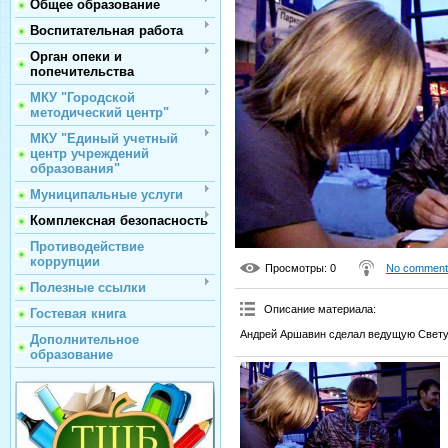
Общее образование
Воспитательная работа
Орган опеки и
попечительства
МКУ "Городской
методический центр"
МКУ "Единый учетный
центр учреждений
образования"
Муниципальные услуги
Комплексная безопасность
Противодействие
коррупции
Просмотры
: 0
No comment
Полезные ссылки
Описание материала
:
Гостевая книга
Андрей Аршавин сделал ведущую Свету 
Дополнительное
образование