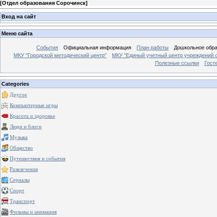
[
Отдел образования Сорочинск
]
Вход на сайт
Меню сайта
События
Официальная информация
План работы
Дошкольное обр
МКУ "Городской методический центр"
МКУ "Единый учетный центр учреждений 
Полезные ссылки
Гост
Categories
Другое
Компьютерные игры
Красота и здоровье
Люди и блоги
Музыка
Общество
Путешествия и события
Развлечения
Сериалы
Спорт
Транспорт
Фильмы и анимация