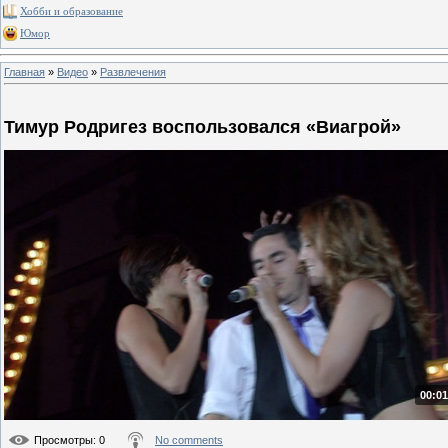
Хобби и образование
Юмор
Главная
»
Видео
»
Развлечения
Тимур Родригез воспользовался «Виагрой»
00:01
Просмотры
: 0
No comments