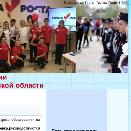
Вы вошли как
Гость
| Группа "
Гости
" |
RSS
ции
ской области
тдела образования на
енка,руководствуются