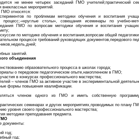
дится не менее четырех заседаний ГМО учителей;практический сем
и внеклассных мероприятий.
 ГМО относятся:
экспериментов по проблемам методики обучения и воспитания учащ
й процесс;-«круглые столы», совещания исеминары по учебно-мет
аседания ГМО по вопросам методики обучения и воспитания учащих
мету;
искуссии по методике обучения и воспитания,вопросам общей педагогики
овательном процессе требований руководящих документов,передового пед
ников,недель,дней;
ебных занятий.
ского объединения
енствованию образовательного процесса в школах города;
териалы о передовом педагогическом опыте,накопленном в ГМО;
 участия в конкурсах профессионального мастерства;
телей – членов ГМО за активное участие в экспериментальной деятельн
чные формы повышения квалификации.
вляться членом одного из ГМО и иметь собственную программу
практических семинарах и других мероприятиях,проводимых по плану ГМ
ению уровня своего профессионального мастерства;
ития методики преподавания предмета.
 ГМО
е документы:
й год;
ебный год;