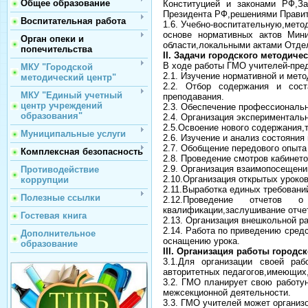
Общее образование
Конституцией и законами РФ,З
Президента РФ,решениями Правит
Воспитательная работа
1.6. Учебно-воспитательную,мет
основе нормативных актов Мини
Орган опеки и
области,локальными актами Отде
попечительства
II. Задачи городского методич
В ходе работы ГМО учителей-пре
МКУ "Городской
2.1. Изучение нормативной и мет
методический центр"
2.2. Отбор содержания и сост
МКУ "Единый учетный
преподавания.
центр учреждений
2.3. Обеспечение профессионально
образования"
2.4. Организация эксперименталь
2.5.Освоение нового содержания,
Муниципальные услуги
2.6. Изучение и анализ состояни
2.7. Обобщение передового опыта 
Комплексная безопасность
2.8. Проведение смотров кабинет
2.9. Организация взаимопосещени
Противодействие
2.10.Организация открытых уроко
коррупции
2.11.Выработка единых требований
Полезные ссылки
2.12.Проведение отчетов 
квалификации,заслушивание отчет
Гостевая книга
2.13. Организация внешкольной р
2.14. Работа по приведению сред
Дополнительное
оснащению урока.
образование
III. Организация работы город
3.1.Для организации своей ра
авторитетных педагогов,имеющих
3.2. ГМО планирует свою работу
межсекционной деятельности.
3.3. ГМО учителей может организ