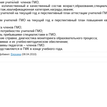
ания учителей членов ГМО;
 количественный и качественный состав возраст,образование,специал
стаж,квалификационная категория,награды,звание;
 учителей на текущий год и перспективный план аттестации учителей ГМ
ии учителей ГМО на текущий год и перспективный план повышения к
та членов ГМО;
 потребностях учителей ГМО;
овь прибывшими специалистами в ГМО;
ие справки, диагностика мониторинга образовательного процесса;
аммах и их учебно-методическом обеспечении;
аммы педагогов – членов ГМО.
едставляется в ГМК в конце учебного года.
Добавил
:
Ерохина
(08.04.2010)