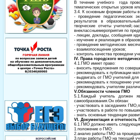
В течение учебного года прово
тематических открытых уроков ил
3.4. К основным формам работы в
- проведение педагогических 
результатов в образовательны
творческие отчеты учителей;-з
внеклассныемероприятия по пред
- лекции, доклады, сообщения ид
- изучение и реализация в образ
- проведение методических месяч
- взаимопосещение уроков;
- контроль качества проведени уч
IV. Права городского методиче
4.1.ГМО имеет право:
- вносить предложения по соверш
- рекомендовать к публикации ма
- выдвигать от ГМО учителей для
- рекомендовать к поощрению учи
- рекомендовать учителям разли
V.Обязанности членов ГМО
5.1.Каждый учитель должен я
самообразования.Он обязан:
- участвовать в заседаниях ГМО,
- участвовать в работе по повыш
- знать основные тенденции разв
VI. Документация и отчетность
6.1.ГМО должно иметь следующи
1.положение о ГМО;
2.анализ работы ГМО за прошедши
3.план работы ГМО на текущий уч