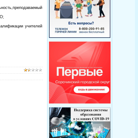
ьность,преподаваемый
О;
валификации учителей