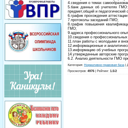
4.сведения о темах самообразов
5.банк данных об учителях ГМО:
предмет,общий и педагогический 
6.график прохождения аттестации
7.протоколы заседаний ГМО;
8.график повышения квалификац
ГМО;
9.адреса профессионального опы
10.сведения о профессиональных
11.план работы с молодыми и вн
12.информационные и аналитическ
13.информацию об учебных прогр
14.утвержденные авторские прогр
6.2. Анализ деятельности ГМО пр
Категория
:
Нормативно-правовая база
|
Просмотров
:
4976
|
Рейтинг
:
1.5
/
2