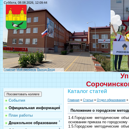
Суббота, 08.08.2026, 12:09:44
Главная
Мой профиль
Выход
Вход
Уп
Сорочинског
Каталог статей
Главная
»
Статьи
»
Отдел образования
»
События
Официальная информация
Положение о городском метод
План работы
1.4.Городские методические об
основании приказа по городскому
Дошкольное образование
1.5.Городские методические объ