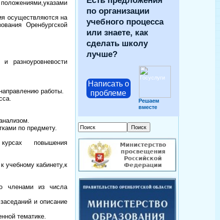
Есть предложения
положениями,указами
по организации
ия осуществляются на
учебного процесса
ования Оренбургской
или знаете, как
сделать школу
лучше?
 и разноуровневости
Написать о
,направлению работы.
проблеме
сса.
Решаем
вместе
анализом.
тками по предмету.
 курсах повышения
к учебному кабинету,к
го членами из числа
заседаний и описание
енной тематике.