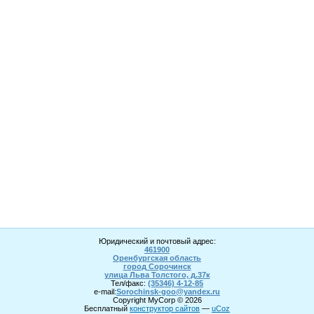
Юридический и почтовый адрес:
461900
Оренбургская область
город Сорочинск
улица Льва Толстого, д.37к
Тел/факс:
(35346) 4-1
2
-85
e-mail:
Sorochinsk
-goo@yandex.ru
Copyright MyCorp © 2026
Бесплатный
конструктор сайтов
—
uCoz