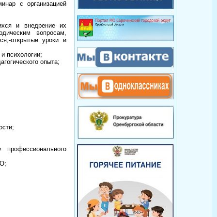
инар с организацией
ихся и внедрение их
одическим вопросам,
ся;-открытые уроки и
 и психологии;
агогического опыта;
ости;
 профессионального
О;