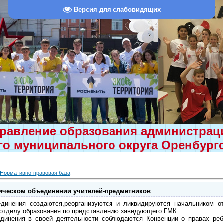
Версия для слабовидящих
равление образования администра
о муниципального округа Оренбург
Нормативно-правовая база
ическом объединении учителей-предметников
ъединения создаются,реорганизуются и ликвидируются начальником о
 отделу образования по представлению заведующего ГМК.
единения в своей деятельности соблюдаются Конвенции о правах реб