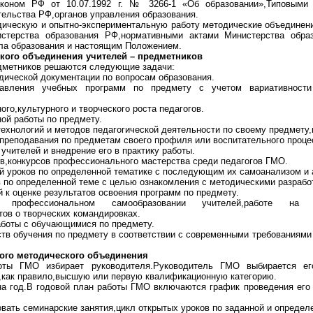
аконом РФ от 10.07.1992 г. № 3266-1 «Об образовании»,Типовыми 
ельства РФ,органов управления образования.
одическую и опытно-экспериментальную работу методические объединен
стерства образования РФ,нормативными актами Министерства образ
ла образования и настоящим Положением.
еского объединения учителей – предметников
дметников решаются следующие задачи:
одической документации по вопросам образования.
авления учебных программ по предмету с учетом вариативности
го,культурного и творческого роста педагогов.
ной работы по предмету.
технологий и методов педагогической деятельности по своему предмету
я преподавания по предметам своего профиля или воспитательного проце
учителей и внедрение его в практику работы.
ов,конкурсов профессионального мастерства среди педагогов ГМО.
й уроков по определенной тематике с последующим их самоанализом и 
в по определенной теме с целью ознакомления с методическими разрабо
 к оценке результатов освоения программ по предмету.
о профессиональном самообразовании учителей,работе на
ов о творческих командировках.
аботы с обучающимися по предмету.
ств обучения по предмету в соответствии с современными требованиями 
ского методического объединения
боты ГМО избирает руководителя.Руководитель ГМО выбирается е
,как правило,высшую или первую квалификационную категорию.
на год.В годовой план работы ГМО включаются график проведения его 
овать семинарские занятия,цикл открытых уроков по заданной и определ