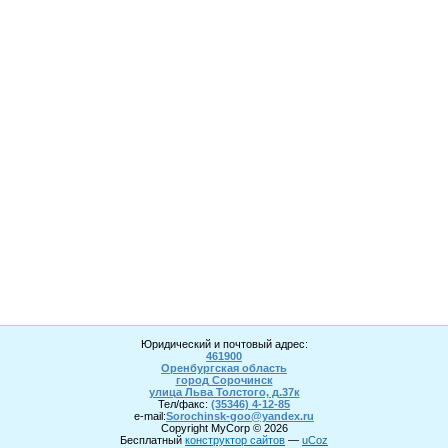
Юридический и почтовый адрес:
461900
Оренбургская область
город Сорочинск
улица Льва Толстого, д.37к
Тел/факс:
(35346) 4-1
2
-85
e-mail:
Sorochinsk
-goo@yandex.ru
Copyright MyCorp © 2026
Бесплатный
конструктор сайтов
—
uCoz