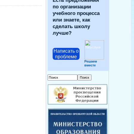
Есть предложения
по организации
учебного процесса
или знаете, как
сделать школу
лучше?
Написать о
проблеме
Решаем
вместе