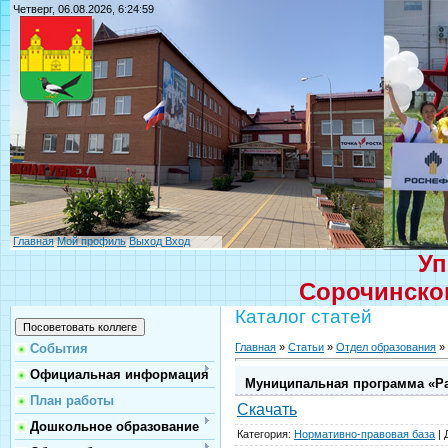
Четверг, 06.08.2026, 6:24:59
Главная
Мой профиль
Выход
Вход
Уп
Сорочинског
Каталог статей
Главная
»
Статьи
»
Отдел образования
»
События
Официальная информация
Муниципальная программа «Раз
План работы
Скачать
Дошкольное образование
Категория
:
Нормативно-правовая база
|