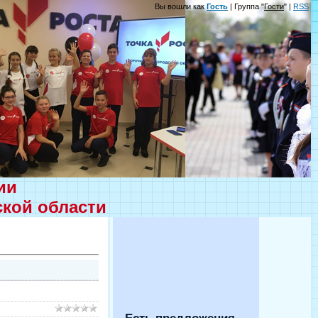
Вы вошли как
Гость
| Группа "
Гости
" |
RSS
ции
ской области