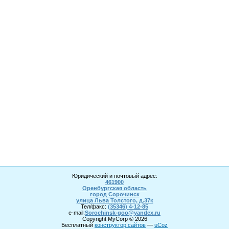
Юридический и почтовый адрес:
461900
Оренбургская область
город Сорочинск
улица Льва Толстого, д.37к
Тел/факс:
(35346) 4-1
2
-85
e-mail:
Sorochinsk
-goo@yandex.ru
Copyright MyCorp © 2026
Бесплатный
конструктор сайтов
—
uCoz