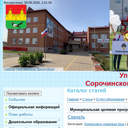
Воскресенье, 09.08.2026, 1:01:56
Главная
Мой профиль
Выход
Вход
Уп
Сорочинског
Каталог статей
Главная
»
Статьи
»
Отдел образования
»
События
Официальная информация
Муниципальная целевая програ
План работы
Скачать
Дошкольное образование
Категория
:
Нормативно-правовая база
|