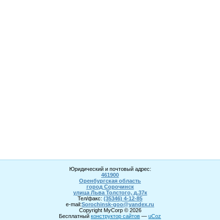
Юридический и почтовый адрес:
461900
Оренбургская область
город Сорочинск
улица Льва Толстого, д.37к
Тел/факс:
(35346) 4-1
2
-85
e-mail:
Sorochinsk
-goo@yandex.ru
Copyright MyCorp © 2026
Бесплатный
конструктор сайтов
—
uCoz