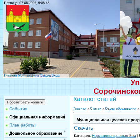
Пятница, 07.08.2026, 9:08:43
Главная
Мой профиль
Выход
Вход
Уп
Сорочинског
Каталог статей
Главная
»
Статьи
»
Отдел образования
»
События
Официальная информация
Муниципальная целевая програ
План работы
Скачать
Дошкольное образование
Категория
:
Нормативно-правовая база
|