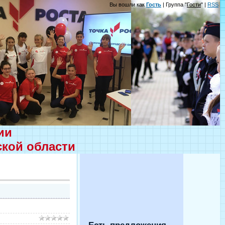
Вы вошли как
Гость
| Группа "
Гости
" |
RSS
ции
ской области